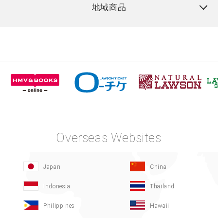
地域商品
Overseas Websites
Japan
China
Indonesia
Thailand
Philippines
Hawaii