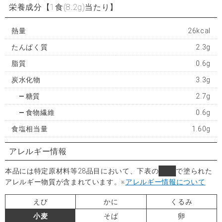
栄養成分
【1食(8.2g)当たり】
熱量
26kcal
たんぱく質
2.3g
脂質
0.6g
炭水化物
3.3g
糖質
2.7g
食物繊維
0.6g
食塩相当量
1.60g
アレルギー情報
本品には特定原材料等28品目において、下表の
■
で塗られた
アレルギー物質が含まれています。
※
アレルギー情報について
えび
かに
くるみ
小麦
そば
卵