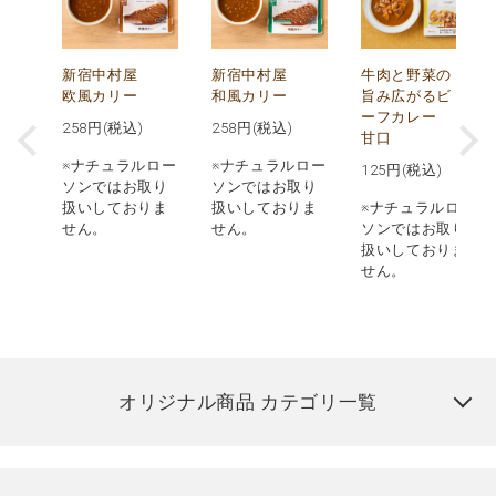
し
新宿中村屋
新宿中村屋
牛肉と野菜の
み
欧風カリー
和風カリー
旨み広がるビ
ーフカレー
258
円(税込)
258
円(税込)
甘口
※ナチュラルロー
※ナチュラルロー
125
円(税込)
ロー
ソンではお取り
ソンではお取り
取り
扱いしておりま
扱いしておりま
※ナチュラルロー
りま
せん。
せん。
ソンではお取り
扱いしておりま
せん。
オリジナル商品 カテゴリ一覧