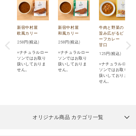
し
新宿中村屋
新宿中村屋
牛肉と野菜の
み
欧風カリー
和風カリー
旨み広がるビ
ーフカレー
258
円(税込)
258
円(税込)
甘口
※ナチュラルロー
※ナチュラルロー
125
円(税込)
ロー
ソンではお取り
ソンではお取り
取り
扱いしておりま
扱いしておりま
※ナチュラルロー
りま
せん。
せん。
ソンではお取り
扱いしておりま
せん。
オリジナル商品 カテゴリ一覧