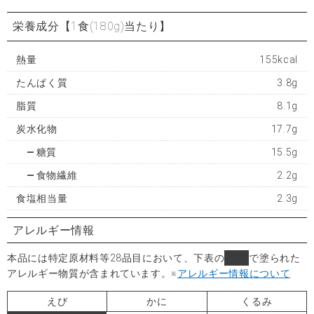
栄養成分
【1食(180g)当たり】
熱量
155kcal
たんぱく質
3.8g
脂質
8.1g
炭水化物
17.7g
糖質
15.5g
食物繊維
2.2g
食塩相当量
2.3g
アレルギー情報
本品には特定原材料等28品目において、下表の
■
で塗られた
アレルギー物質が含まれています。
※
アレルギー情報について
えび
かに
くるみ