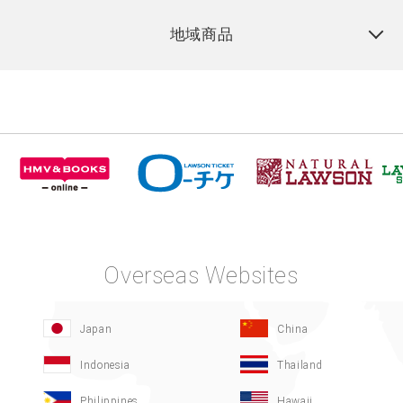
地域商品
Overseas Websites
Japan
China
Indonesia
Thailand
Philippines
Hawaii