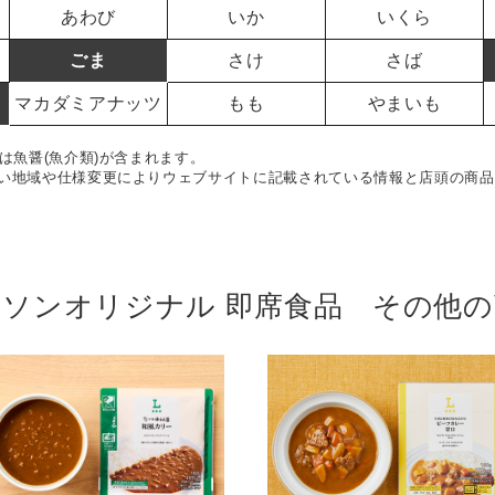
あわび
いか
いくら
ごま
さけ
さば
マカダミアナッツ
もも
やまいも
は魚醤(魚介類)が含まれます。
い地域や仕様変更によりウェブサイトに記載されている情報と店頭の商品
ーソンオリジナル 即席食品 その他の