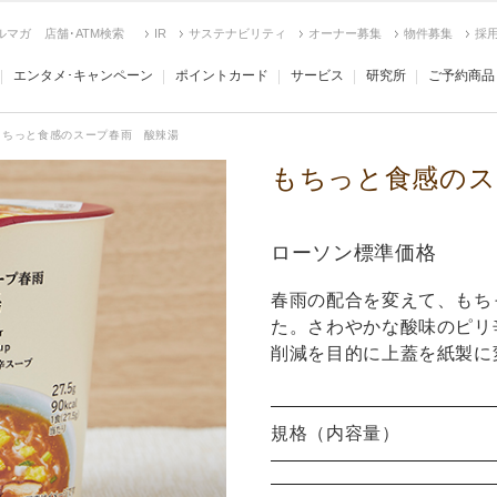
ルマガ
店舗･ATM検索
IR
サステナビリティ
オーナー募集
物件募集
採
エンタメ･キャンペーン
ポイントカード
サービス
研究所
ご予約商品
もちっと食感のスープ春雨 酸辣湯
もちっと食感のス
ローソン標準価格
春雨の配合を変えて、もち
た。さわやかな酸味のピリ
削減を目的に上蓋を紙製に
規格（内容量）