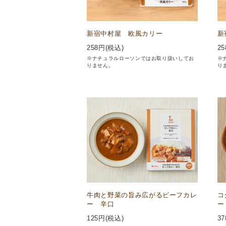
新宿中村屋 欧風カリー
新
258
円(税込)
25
※ナチュラルローソンではお取り扱いしてお
※
りません。
り
牛肉と野菜の旨み広がるビーフカレ
コ
ー 辛口
ー
125
円(税込)
37