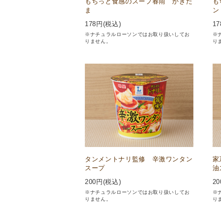
もちっと食感のスープ春雨 かきた
も
ま
ン
178
円(税込)
17
※ナチュラルローソンではお取り扱いしてお
※
りません。
り
タンメントナリ監修 辛激ワンタン
家
スープ
油
200
円(税込)
20
※ナチュラルローソンではお取り扱いしてお
※
りません。
り