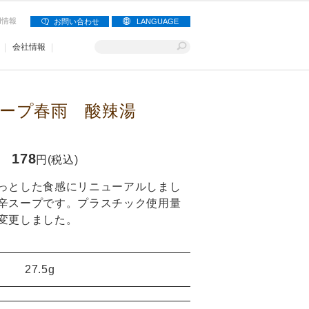
用情報
お問い合わせ
LANGUAGE
会社情報
ープ春雨 酸辣湯
178
円(税込)
っとした食感にリニューアルしまし
辛スープです。プラスチック使用量
変更しました。
27.5g