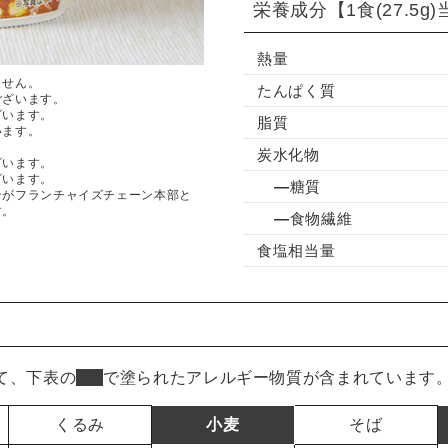
栄養成分
【1食(27.5g
熱量
ません。
たんぱく質
ございます。
ざいます。
脂質
います。
炭水化物
ざいます。
ざいます。
糖質
ンがフランチャイズチェーン本部と
す。
食物繊維
食塩相当量
て、下表の
■
で塗られたアレルギー物質が含まれています
くるみ
小麦
そば