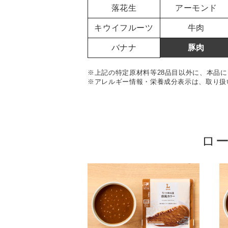
落花生
アーモンド
キウイフルーツ
牛肉
バナナ
豚肉
※上記の特定原材料等28品目以外に、本品に
※アレルギー情報・栄養成分表示は、取り扱
ロ