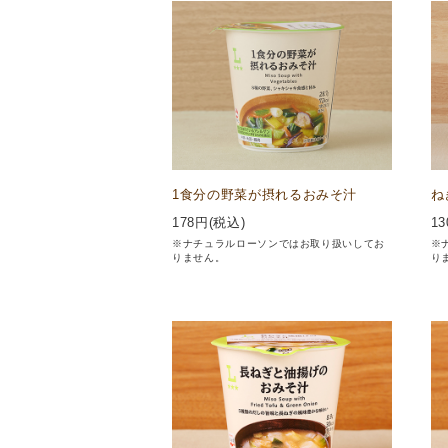
1食分の野菜が摂れるおみそ汁
ね
178
円(税込)
13
※ナチュラルローソンではお取り扱いしてお
※
りません。
り