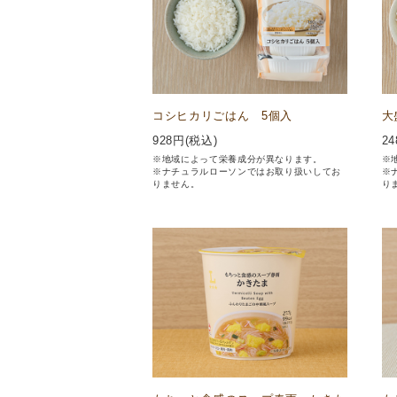
コシヒカリごはん 5個入
大
928
円(税込)
24
※地域によって栄養成分が異なります。
※
※ナチュラルローソンではお取り扱いしてお
※
りません。
り