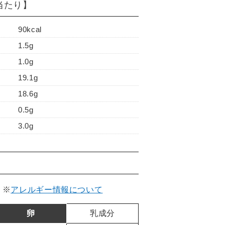
)当たり】
90kcal
1.5g
1.0g
19.1g
18.6g
0.5g
3.0g
。
※
アレルギー情報について
卵
乳成分