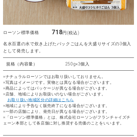
718
ローソン標準価格
円(税込)
名水百選の水で炊き上げたパックごはんを大盛りサイズの3個入
として発売します。
規格（内容量）
250g×3個入
※ナチュラルローソンではお取り扱いしておりません。
※写真はイメージです。実物とは異なる場合がございます。
※商品によってはパッケージが異なる場合がございます。
※店舗、地域によりお取扱いのない場合がございます。
お取り扱い地域区分の詳細はこちら
※地域により予告なく販売終了になる場合がございます。
※一部の店舗により、発売日が異なる場合がございます。
※「ローソン標準価格」とは、株式会社ローソンがフランチャイズチ
ェーン本部として各店舗に対し推奨する売価のことをいいます。