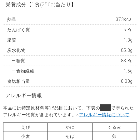
栄養成分
【1食(250g)当たり】
熱量
373kcal
たんぱく質
5.8g
脂質
1.3g
炭水化物
85.3g
糖質
83.8g
食物繊維
1.5g
食塩相当量
0.00g
アレルギー情報
本品には特定原材料等28品目において、下表の
■
で塗られた
アレルギー物質が含まれています。
※
アレルギー情報について
えび
かに
くるみ
小麦
そば
卵