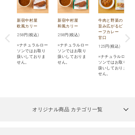
し
新宿中村屋
新宿中村屋
牛肉と野菜の
み
欧風カリー
和風カリー
旨み広がるビ
ーフカレー
258
円(税込)
258
円(税込)
甘口
※ナチュラルロー
※ナチュラルロー
125
円(税込)
ロー
ソンではお取り
ソンではお取り
取り
扱いしておりま
扱いしておりま
※ナチュラルロー
りま
せん。
せん。
ソンではお取り
扱いしておりま
せん。
オリジナル商品 カテゴリ一覧