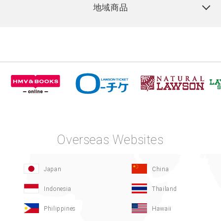
地域商品
Overseas Websites
Japan
China
Indonesia
Thailand
Philippines
Hawaii