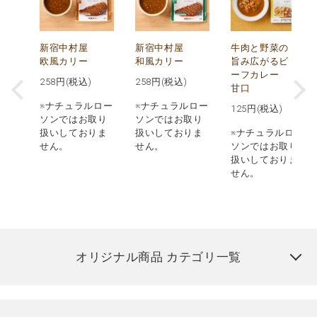
し
新宿中村屋
新宿中村屋
牛肉と野菜の
み
欧風カリー
和風カリー
旨み広がるビ
ーフカレー
258
円(税込)
258
円(税込)
甘口
※ナチュラルロー
※ナチュラルロー
125
円(税込)
ロー
ソンではお取り
ソンではお取り
取り
扱いしておりま
扱いしておりま
※ナチュラルロー
りま
せん。
せん。
ソンではお取り
扱いしておりま
せん。
オリジナル商品 カテゴリ一覧