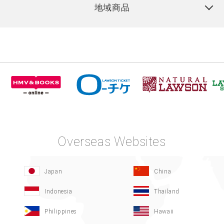
地域商品
Overseas Websites
Japan
China
Indonesia
Thailand
Philippines
Hawaii