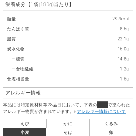
栄養成分
【1袋(180g)当たり】
熱量
297kcal
たんぱく質
8.6g
脂質
22.1g
炭水化物
16.0g
糖質
14.8g
食物繊維
1.2g
食塩相当量
1.6g
アレルギー情報
本品には特定原材料等28品目において、下表の
■
で塗られた
アレルギー物質が含まれています。
※
アレルギー情報について
えび
かに
くるみ
小麦
そば
卵