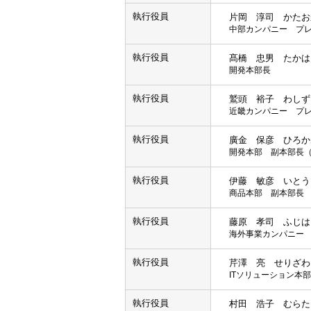
執行役員
片岡 淳司 かたお
中部カンパニー プ
執行役員
髙橋 忠男 たかは
開発本部長
執行役員
鷲頭 裕子 わしず
近畿カンパニー プ
執行役員
廣金 保彦 ひろか
開発本部 副本部長
執行役員
伊藤 敏彦 いとう
商品本部 副本部長
執行役員
藤原 孝司 ふじは
海外事業カンパニー
執行役員
芹澤 亮 せりざわ
ITソリューション本
執行役員
村田 浩子 むらた