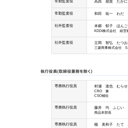
常勤監査役
髙西 朋貴 たかに
常勤監査役
和田 祐一 わだ 
社外監査役
本郷 郁子 ほんご
KDDI株式会社 経
社外監査役
立岡 智弘 たつお
三菱商事株式会社 S.
専務執行役員
村瀬 達也 むらせ
CRO 兼
CSO補佐
専務執行役員
藤井 均 ふじい 
商品本部長
専務執行役員
楯 美和子 たて 