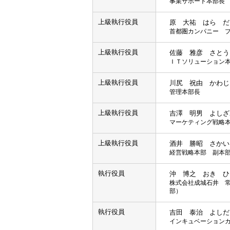
事業サポート本部長
上級執行役員
原 大祐 はら だ
首都圏カンパニー 
上級執行役員
佐藤 雅彦 さとう
ＩＴソリューション
上級執行役員
川尻 祝由 かわじ
管理本部長
上級執行役員
吉澤 明男 よしざ
マーケティング戦略
上級執行役員
酒井 勝昭 さかい
経営戦略本部 副本
執行役員
沖 博之 おき ひ
株式会社成城石井 
部）
執行役員
吉田 泰治 よしだ
インキュベーション