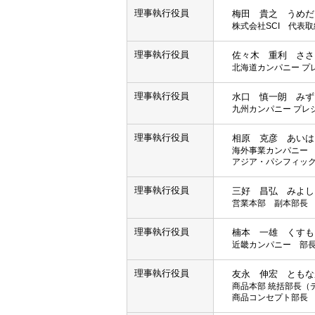
理事執行役員
梅田 貴之 うめだ
株式会社SCI 代表
理事執行役員
佐々木 重利 ささ
北海道カンパニー プ
理事執行役員
水口 慎一朗 みず
九州カンパニー プレ
理事執行役員
相原 克彦 あいは
海外事業カンパニー
アジア・パシフィッ
理事執行役員
三好 昌弘 みよし
営業本部 副本部長
理事執行役員
楠本 一雄 くすも
近畿カンパニー 部
理事執行役員
友永 伸宏 ともな
商品本部 統括部長（
商品コンセプト部長