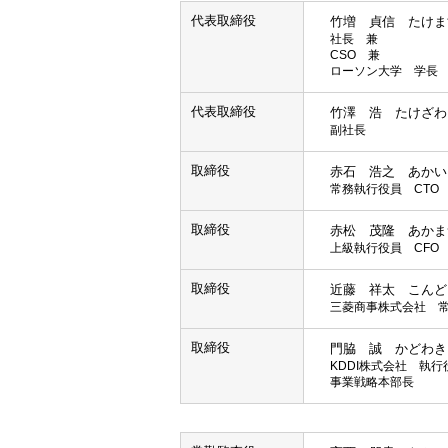
代表取締役
竹増 貞信 たけま
社長 兼
CSO 兼
ローソン大学 学長
代表取締役
竹澤 浩 たけざわ
副社長
取締役
赤石 浩之 あかい
常務執行役員 CTO
取締役
赤松 茂隆 あかま
上級執行役員 CFO
取締役
近藤 祥太 こんど
三菱商事株式会社 常務
取締役
門脇 誠 かどわき
KDDI株式会社 執
事業戦略本部長