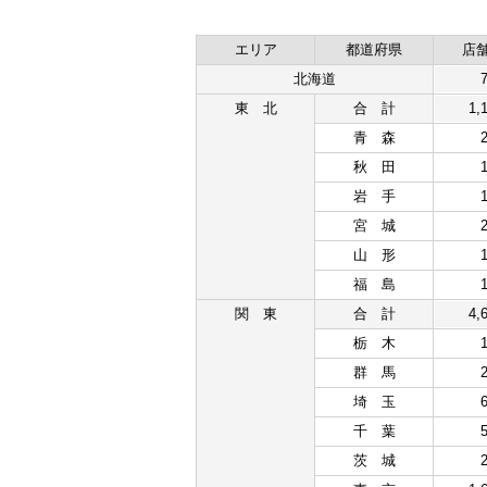
エリア
都道府県
店
北海道
東北
合計
1,
青森
秋田
岩手
宮城
山形
福島
関東
合計
4,
栃木
群馬
埼玉
千葉
茨城