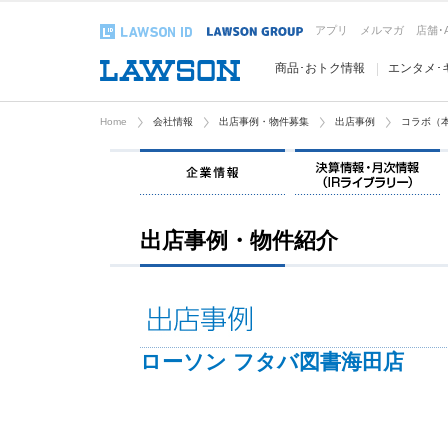
アプリ
メルマガ
店舗･
商品･おトク情報
エンタメ･
Home
会社情報
出店事例・物件募集
出店事例
コラボ（
企業情報
出店事例・物件紹介
ローソン フタバ図書海田店