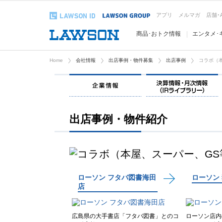
アプリ
メルマガ
店舗･
商品･おトク情報
エンタメ･
Home
会社情報
出店事例・物件募集
出店事例
コラボ（
企業情報
出店事例・物件紹介
ローソン フタバ図書海田
ローソン
店
広島県の大手書店「フタバ図書」とのコ
ローソン店内