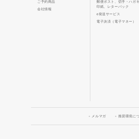
ご予約商品
郵便ポスト、切手・ハガ
印紙、レターパック
会社情報
e発送サービス
電子決済（電子マネー）
メルマガ
推奨環境に