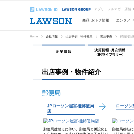
アプリ
メルマガ
店舗･
商品･おトク情報
エンタメ･
Home
会社情報
出店事例・物件募集
出店事例
郵便局出
企業情報
出店事例・物件紹介
JPローソン屋富祖郵便局
ローソン
店
郵便局建替えに伴い、郵便局と併設化し
郵便局移転に