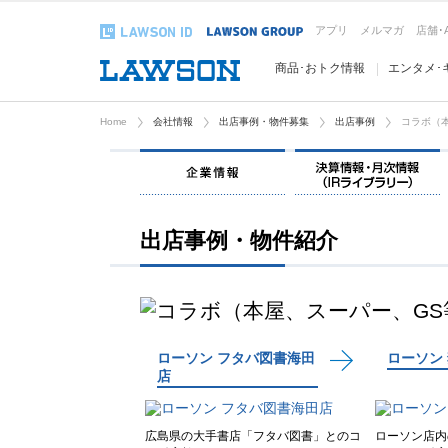
アプリ
メルマガ
店舗･
商品･おトク情報
エンタメ･
Home
会社情報
出店事例・物件募集
出店事例
コラボ（
企業情報
出店事例・物件紹介
ローソン フタバ図書海田
ローソン
店
広島県の大手書店「フタバ図書」とのコ
ローソン店内