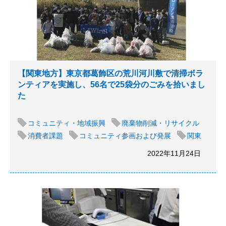
【関東地方】東京都葛飾区の荒川河川敷で清掃ボラ
ンティアを実施し、56名で25袋分のごみを拾いまし
た
コミュニティ・地域振興
廃棄物削減・リサイクル
消費者課題
コミュニティ参画および発展
関東
2022年11月24日