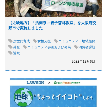
【近畿地方】「活樹祭～親子森林教室」を大阪府交
野市で実施しました
次世代育成
女性支援
コミュニティ・地域振興
募金
コミュニティ参画および発展
消費者課題
近畿
2022年12月6日