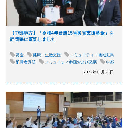
【中部地方】「令和4年台風15号災害支援募金」を
静岡県に寄託しました
募金
健康・生活支援
コミュニティ・地域振興
消費者課題
コミュニティ参画および発展
中部
2022年11月25日