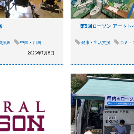
施
「第5回ローソン アートト
域振興
中国・四国
健康・生活支援
コミュ
2026年7月8日