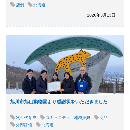
店舗
北海道
2026年3月13日
旭川市旭山動物園より感謝状をいただきました
次世代育成
コミュニティ・地域振興
商品
外部評価
北海道