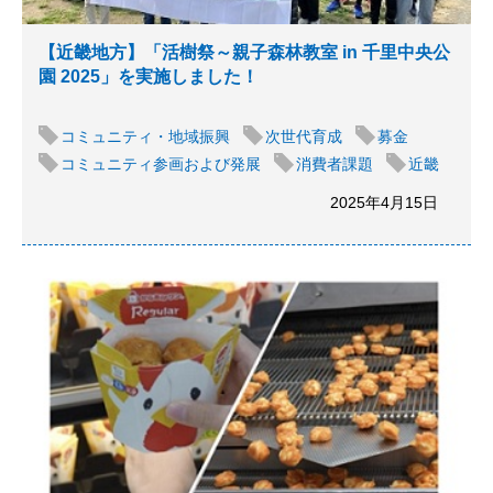
【近畿地方】「活樹祭～親子森林教室 in 千里中央公
園 2025」を実施しました！
コミュニティ・地域振興
次世代育成
募金
コミュニティ参画および発展
消費者課題
近畿
2025年4月15日