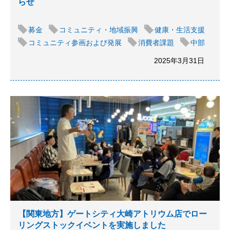
らせ
募金
コミュニティ・地域振興
健康・生活支援
コミュニティ参画および発展
消費者課題
中部
2025年3月31日
【関東地方】ゲートシティ大崎アトリウム店でロー
リングストックイベントを実施しました