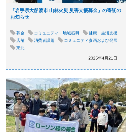
「岩手県大船渡市 山林火災 災害支援募金」の寄託の
お知らせ
募金
コミュニティ・地域振興
健康・生活支援
店舗
消費者課題
コミュニティ参画および発展
東北
2025年4月21日