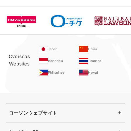
Japan
China
Overseas
Indonesia
Thailand
Websites
Philippines
Hawaii
ローソンウェブサイト