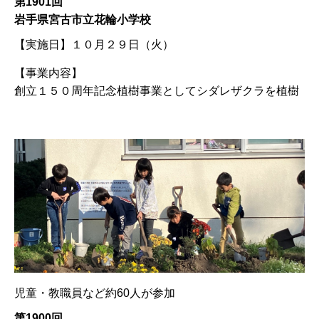
第1901回
岩手県宮古市立花輪小学校
【実施日】
１０月２９日（火）
【事業内容】
創立１５０周年記念植樹事業としてシダレザクラを植樹
児童・教職員など約60人が参加
第1900回