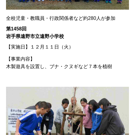
全校児童・教職員・行政関係者など約280人が参加
第1458回
岩手県遠野市立遠野小学校
【実施日】
１２月１１日（火）
【事業内容】
木製遊具を設置し、ブナ・クヌギなど７本を植樹