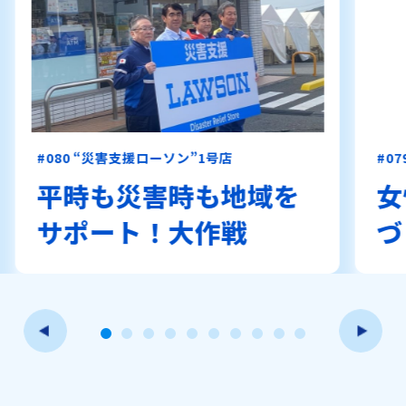
#080 “災害支援ローソン”1号店
#0
平時も災害時も地域を
女
サポート！大作戦
づ