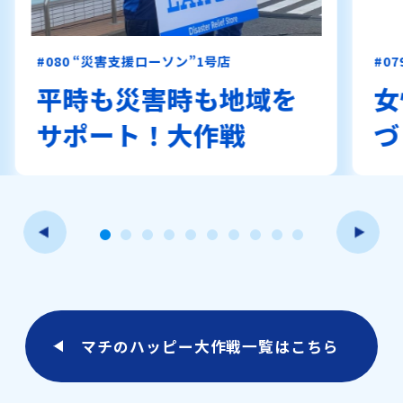
#080 “災害支援ローソン”1号店
#0
平時も災害時も地域を
女
サポート！大作戦
づ
マチのハッピー大作戦一覧はこちら