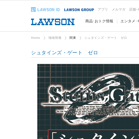
アプリ
メルマガ
店舗･
商品･おトク情報
エンタメ･
Home
地域情報
関東
シュタインズ・ゲート ゼロ
シュタインズ・ゲート ゼロ