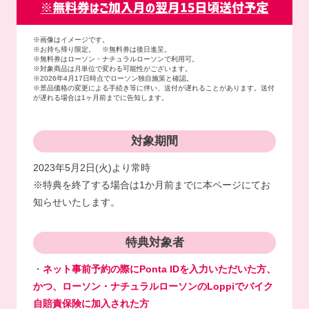
※画像はイメージです。
※お持ち帰り限定。 ※無料券は後日進呈。
※無料券はローソン・ナチュラルローソンで利用可。
※対象商品は月単位で変わる可能性がございます。
※2026年4月17日時点でローソン独自施策と確認。
※景品価格の変更による手続き等に伴い、送付が遅れることがあります。送付
が遅れる場合は1ヶ月前までに告知します。
対象期間
2023年5月2日(火)より常時
※特典を終了する場合は1か月前までに本ページにてお
知らせいたします。
特典対象者
・
ネット事前予約の際にPonta IDを入力いただいた方、
かつ、ローソン・ナチュラルローソンのLoppiでバイク
自賠責保険に加入された方