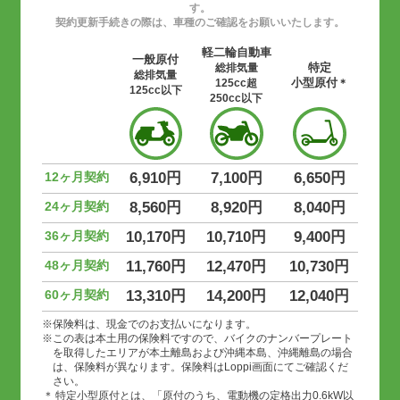
す。
契約更新手続きの際は、車種のご確認をお願いいたします。
軽二輪自動車
一般原付
特定
総排気量
総排気量
小型原付
125cc超
＊
125cc以下
250cc以下
12ヶ月契約
6,910円
7,100円
6,650円
24ヶ月契約
8,560円
8,920円
8,040円
36ヶ月契約
10,170円
10,710円
9,400円
48ヶ月契約
11,760円
12,470円
10,730円
60ヶ月契約
13,310円
14,200円
12,040円
保険料は、現金でのお支払いになります。
この表は本土用の保険料ですので、バイクのナンバープレート
を取得したエリアが本土離島および沖縄本島、沖縄離島の場合
は、保険料が異なります。保険料はLoppi画面にてご確認くだ
さい。
特定小型原付とは、「原付のうち、電動機の定格出力0.6kW以