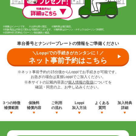
※画像はイメージです。 ※お持ち帰り限定。
※無料券は後日進呈。
※対象商品は月単位で変わる可能性がございます。
※無料券はローソン・ナチュラルローソンで利用可。
※2026年4月17日時点でローソン独自施策と確認。
車台番号とナンバープレートの情報をご準備ください
＼Loppiでの手続きがカンタンに！／
ネット事前予約はこちら
※ネット事前予約の15分後からLoppiでお手続きが可能です。
お急ぎの場合は直接Loppiでご加入ください。
※本サイトの記載内容及び
個人情報の取扱
についてを
確認・同意の上、お申し込みください。
３つの特徴
保険料
ご利用
Loppi
よくある
加入特典
補償範囲
補償内容
の流れ
加入方法
質問
詳細