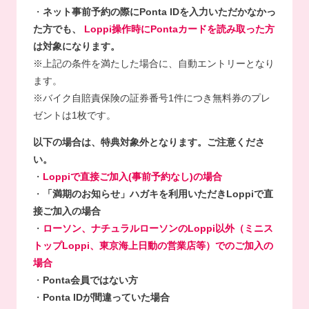
・
ネット事前予約の際にPonta IDを入力いただかなかっ
た方でも、
Loppi操作時にPontaカードを読み取った方
は対象になります。
※上記の条件を満たした場合に、自動エントリーとなり
ます。
※バイク自賠責保険の証券番号1件につき無料券のプレ
ゼントは1枚です。
以下の場合は、特典対象外となります。ご注意くださ
い。
・
Loppiで直接ご加入(事前予約なし)の場合
・
「満期のお知らせ」ハガキを利用いただきLoppiで直
接ご加入の場合
・
ローソン、ナチュラルローソンのLoppi以外（ミニス
トップLoppi、東京海上日動の営業店等）でのご加入の
場合
・
Ponta会員ではない方
・
Ponta IDが間違っていた場合