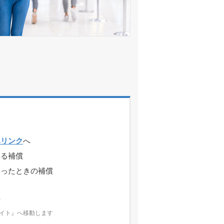
みリンク
へ
する補償
まったときの補償
償
イト』へ移動します