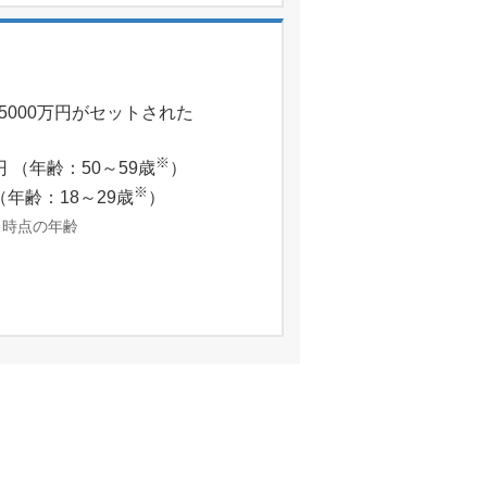
000万円がセットされた
※
円 （年齢：50～59歳
）
※
円（年齢：18～29歳
）
日時点の年齢