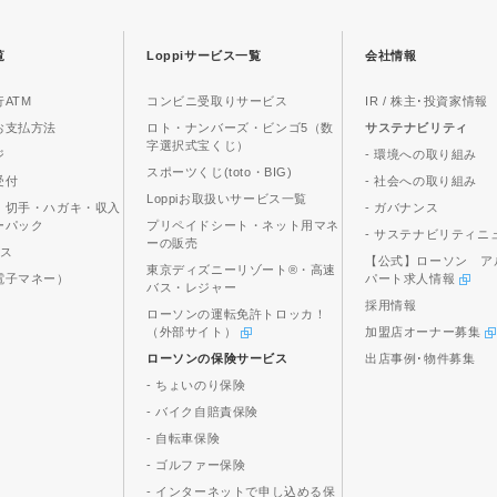
覧
Loppiサービス一覧
会社情報
ATM
コンビニ受取りサービス
IR / 株主･投資家情報
お支払方法
ロト・ナンバーズ・ビンゴ5（数
サステナビリティ
字選択式宝くじ）
ジ
- 環境への取り組み
スポーツくじ(toto・BIG)
受付
- 社会への取り組み
Loppiお取扱いサービス一覧
、切手・ハガキ・収入
- ガバナンス
ーパック
プリペイドシート・ネット用マネ
- サステナビリティニ
ーの販売
ビス
【公式】ローソン ア
東京ディズニーリゾート®・高速
電子マネー）
パート求人情報
バス・レジャー
採用情報
ローソンの運転免許トロッカ！
（外部サイト）
加盟店オーナー募集
ローソンの保険サービス
出店事例･物件募集
- ちょいのり保険
- バイク自賠責保険
- 自転車保険
- ゴルファー保険
- インターネットで申し込める保