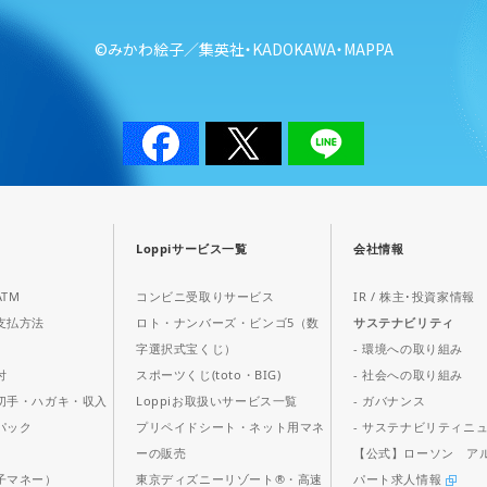
©みかわ絵子／集英社・KADOKAWA・MAPPA
Loppiサービス一覧
会社情報
TM
コンビニ受取りサービス
IR / 株主･投資家情報
支払方法
ロト・ナンバーズ・ビンゴ5（数
サステナビリティ
字選択式宝くじ）
- 環境への取り組み
付
スポーツくじ(toto・BIG)
- 社会への取り組み
切手・ハガキ・収入
Loppiお取扱いサービス一覧
- ガバナンス
パック
プリペイドシート・ネット用マネ
- サステナビリティニ
ス
ーの販売
【公式】ローソン ア
子マネー）
東京ディズニーリゾート®・高速
パート求人情報