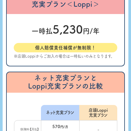
充実プラン＜Loppi＞
5,230
一時払
円/年
個人賠償責任補償が無制限！
※店頭Loppiからご加入の場合は一時払いのみとなります。
ネット充実プランと
Loppi充実プランの比較
店頭Loppi
ネット充実プラン
充実プラン
570
円/月
-
保険料【月払】