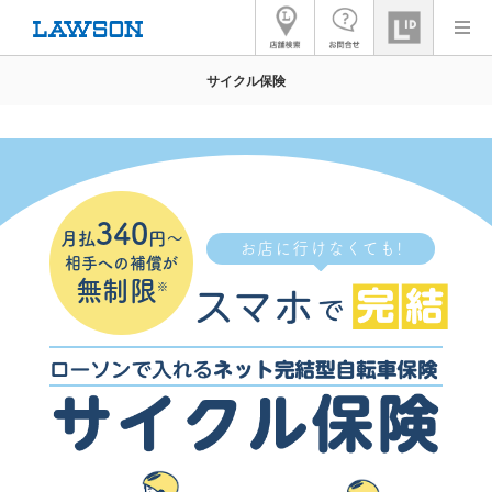
サイクル保険
340
月払
円～
お店に行けなくても!
相手への補償が
無制限
※