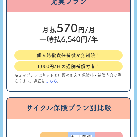
充実プラン
570
月払
円/月
一時払
6,540
円/年
個人賠償責任補償が無制限！
1,000円/日の通院補償付き！
※充実プランはネットと店頭の加入で保険料・補償内容が異
なります。詳細は
こちら
。
サイクル保険プラン別比較