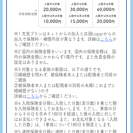
入院中の手術
入院中の手術
入院中の手術
20,000
30,000
40,000
円
円
円
※6
手術保険金額
入院中以外の手術
入院中以外の手術
入院中以外の手術
10,000
15,000
20,000
円
円
円
※1 充実プランはネットからの加入と店頭Loppiからの
加入で保険料・補償内容が異なります。詳細は
こちら
か
らご確認ください。
※2 国内の保険金額をいいます。国外の保険金額は、国
内の保険金額にかかわらず1億円です。また免責金額の
設定はありません。
※3 対象となる家族の範囲は、以下の通りです。
①婚姻歴を問わず、被保険者本人または配偶者と同居の
ご親族
②被保険者本人または配偶者の別居の未婚(これまでに
婚姻歴がない)の子
詳細は
こちら
からご確認ください。
※4 入院保険金日額に入院した日数(実日数)を乗じた額
を入院保険金としてお支払いします。ただし、事故の日
からその日を含めて180日を経過した後の入院に対して
はお支払いできません。また、お支払対象となる「入院
した日数」は、1事故について180日を限度とします。
※5 通院保険金日額に通院した日数(実日数)を乗じた額