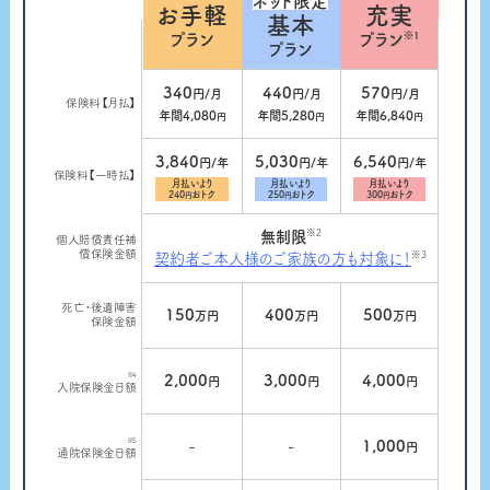
ネット限定
お手軽
充実
基本
プラン
※1
プラン
プラン
340
440
570
円/月
円/月
円/月
保険料【月払】
年間4,080
年間5,280
年間6,840
円
円
円
3,840
5,030
6,540
円/年
円/年
円/年
保険料【一時払】
月払いより
月払いより
月払いより
240
おトク
250
おトク
300
おトク
円
円
円
※2
無制限
個人賠償責任補
償保険金額
※3
契約者ご本人様のご家族の方も対象に！
死亡・後遺障害
150
400
500
万円
万円
万円
保険金額
※4
2,000
3,000
4,000
円
円
円
入院保険金日額
※5
-
-
1,000
円
通院保険金日額