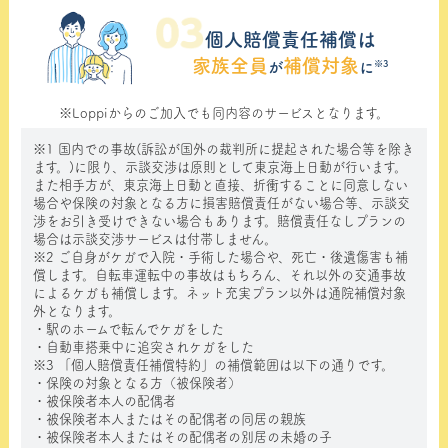
個人賠償責任補償は
家族全員
補償対象
※3
が
に
※Loppiからのご加入でも同内容のサービスとなります。
※1 国内での事故(訴訟が国外の裁判所に提起された場合等を除き
ます。)に限り、示談交渉は原則として東京海上日動が行います。
また相手方が、東京海上日動と直接、折衝することに同意しない
場合や保険の対象となる方に損害賠償責任がない場合等、示談交
渉をお引き受けできない場合もあります。賠償責任なしプランの
場合は示談交渉サービスは付帯しません。
※2 ご自身がケガで入院・手術した場合や、死亡・後遺傷害も補
償します。自転車運転中の事故はもちろん、それ以外の交通事故
によるケガも補償します。ネット充実プラン以外は通院補償対象
外となります。
・駅のホームで転んでケガをした
・自動車搭乗中に追突されケガをした
※3 「個人賠償責任補償特約」の補償範囲は以下の通りです。
・保険の対象となる方（被保険者）
・被保険者本人の配偶者
・被保険者本人またはその配偶者の同居の親族
・被保険者本人またはその配偶者の別居の未婚の子