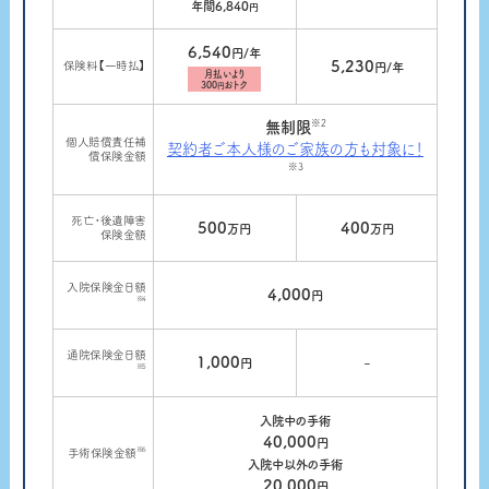
年間6,840
円
6,540
円/年
5,230
保険料【一時払】
円/年
月払いより
300
おトク
円
※2
無制限
個人賠償責任補
契約者ご本人様のご家族の方も対象に！
償保険金額
※3
死亡・後遺障害
500
400
万円
万円
保険金額
入院保険金日額
4,000
円
※4
通院保険金日額
1,000
-
円
※5
入院中の手術
40,000
円
※6
手術保険金額
入院中以外の手術
20,000
円