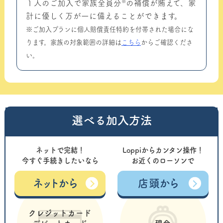
※
１人のご加入で家族全員分
の補償が賄えて、家
計に優しく万が一に備えることができます。
※ご加入プランに個人賠償責任特約を付帯された場合にな
ります。家族の対象範囲の詳細は
こちら
からご確認くださ
い。
選べる加入方法
ネットで完結！
Loppiからカンタン操作！
今すぐ手続きしたいなら
お近くのローソンで
ネットから
店頭から
クレジットカード