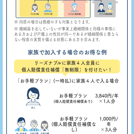
※ 同居の場合は既婚の子も対象となります。
※ 婚姻届を出していないが事実上婚姻関係と同様の事情に
ある方および戸籍上の性別が同一であるが婚姻関係と異なら
ない程度の実質を備える状態にある方を含みます。
家族で加入する場合のお得な例
リーズナブルに家族４人全員に
個人賠償責任補償「無制限」を付けたい！
「お手軽プラン」(一時払)に家族４人で入る場合
お手軽プラン
3,840円/年
×1人分
(個人賠償責任補償あり)
お手軽プラン
1,000円/
(個人賠償責任補償な
年
し)
×3人分