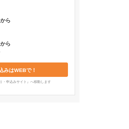
円
から
円
から
合
込みはWEBで！
り・申込みサイト』へ移動します