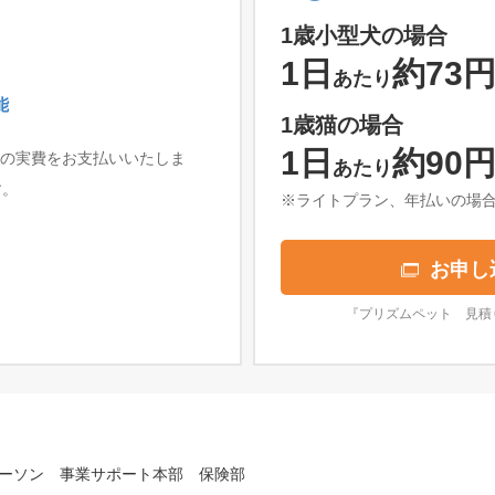
1歳小型犬の場合
1日
約73
）
あたり
能
1歳猫の場合
1日
約90
費の実費をお支払いいたしま
あたり
す。
※ライトプラン、年払いの場
お申し
『プリズムペット 見積
ーソン 事業サポート本部 保険部