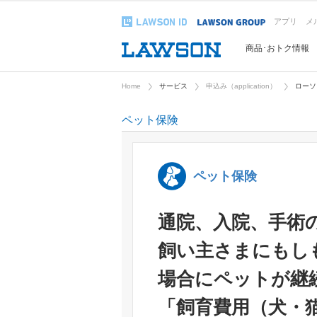
アプリ
メ
商品･おトク情報
Home
サービス
申込み（application）
ローソ
ペット保険
ペット保険
通院、入院、手術
飼い主さまにもし
場合にペットが継
「飼育費用（犬・