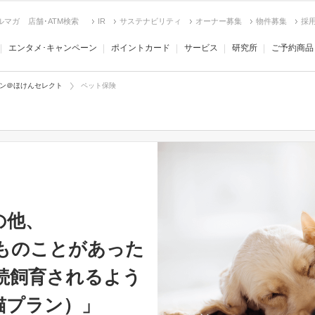
ルマガ
店舗･ATM検索
IR
サステナビリティ
オーナー募集
物件募集
採
エンタメ･キャンペーン
ポイントカード
サービス
研究所
ご予約商品
ン＠ほけんセレクト
ペット保険
の他、
ものことがあった
続飼育されるよう
猫プラン）」