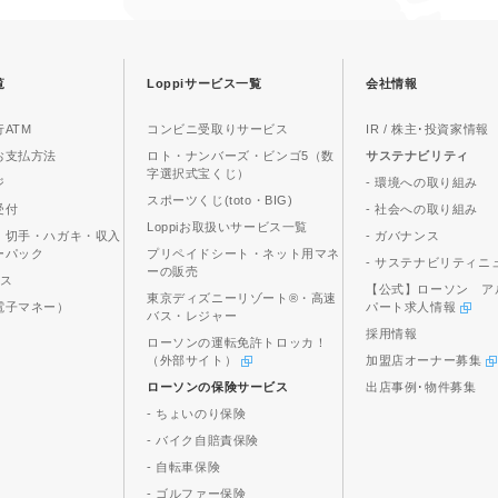
覧
Loppiサービス一覧
会社情報
ATM
コンビニ受取りサービス
IR / 株主･投資家情報
お支払方法
ロト・ナンバーズ・ビンゴ5（数
サステナビリティ
字選択式宝くじ）
ジ
- 環境への取り組み
スポーツくじ(toto・BIG)
受付
- 社会への取り組み
Loppiお取扱いサービス一覧
、切手・ハガキ・収入
- ガバナンス
ーパック
プリペイドシート・ネット用マネ
- サステナビリティニ
ーの販売
ビス
【公式】ローソン ア
東京ディズニーリゾート®・高速
電子マネー）
パート求人情報
バス・レジャー
採用情報
ローソンの運転免許トロッカ！
（外部サイト）
加盟店オーナー募集
ローソンの保険サービス
出店事例･物件募集
- ちょいのり保険
- バイク自賠責保険
- 自転車保険
- ゴルファー保険