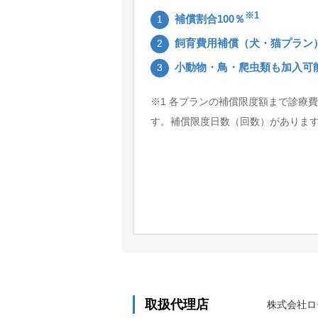
※1
補償割合100％
1
飼育費用補償（犬・猫プラン
2
小動物・鳥・爬虫類も加入可
3
※1 各プランの補償限度額まで診療
す。補償限度日数（回数）がありま
取扱代理店
株式会社ロ