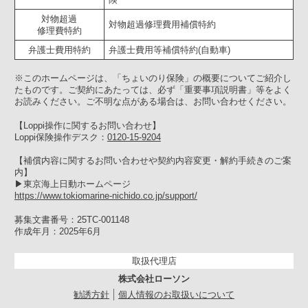
対物超過
対物超過修理費用補償特約
修理費特約
弁護士費用特約
弁護士費用等補償特約(自動車)
※このホームページは、「ちょいのり保険」の概要についてご紹介し
たものです。ご契約にあたっては、必ず「重要事項説明書」等をよく
お読みください。ご不明な点がある場合は、お問い合わせください。
【Loppi操作に関するお問い合わせ】
Loppi保険操作デスク：
0120-15-9204
【補償内容に関するお問い合わせや契約内容変更・解約手続きのご案
内】
▶︎東京海上日動ホームページ
https://www.tokiomarine-nichido.co.jp/support/
募集文書番号：25TC-001148
作成年月：2025年6月
取扱代理店
株式会社ローソン
勧誘方針
個人情報のお取扱いについて