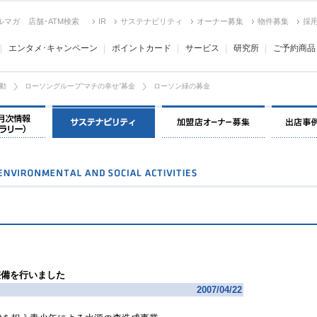
ルマガ
店舗･ATM検索
IR
サステナビリティ
オーナー募集
物件募集
採
エンタメ･キャンペーン
ポイントカード
サービス
研究所
ご予約商品
動
ローソングループ”マチの幸せ”募金
ローソン緑の募金
決算情報・月次情報・ IR ライブラリー
環境保全＆社会貢献活動
加盟店オー
整備を行いました
2007/04/22