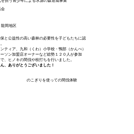
代を担う青少年による水源の森造成事業
話会
・龍岡地区
確保と公益性の高い森林の必要性を子どもたちに認
た。
ランティア、九和（くわ）小学校・鴨部（かんべ）
ローソン加盟店オーナーなど総勢１２０人が参加
林で、ヒノキの間伐や枝打ちを行いました。
さん、ありがとうございました！
のこぎりを使っての間伐体験