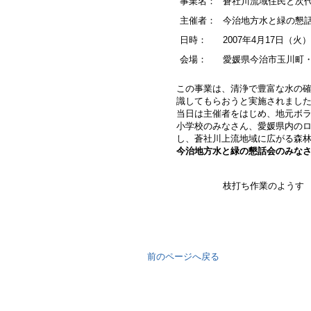
事業名：
蒼社川流域住民と次
主催者：
今治地方水と緑の懇
日時：
2007年4月17日（火）
会場：
愛媛県今治市玉川町
この事業は、清浄で豊富な水の
識してもらおうと実施されまし
当日は主催者をはじめ、地元ボ
小学校のみなさん、愛媛県内の
し、蒼社川上流地域に広がる森
今治地方水と緑の懇話会のみな
枝打ち作業のようす
前のページへ戻る