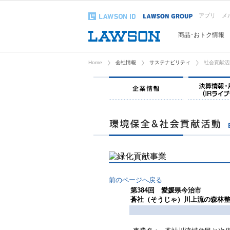
アプリ
メ
商品･おトク情報
Home
会社情報
サステナビリティ
社会貢献活
企業情報
前のページへ戻る
第384回 愛媛県今治市
蒼社（そうじゃ）川上流の森林