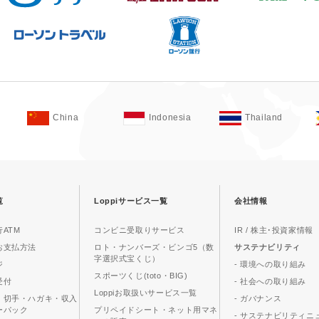
China
Indonesia
Thailand
覧
Loppiサービス一覧
会社情報
ATM
コンビニ受取りサービス
IR / 株主･投資家情報
お支払方法
ロト・ナンバーズ・ビンゴ5（数
サステナビリティ
字選択式宝くじ）
ジ
- 環境への取り組み
スポーツくじ(toto・BIG)
受付
- 社会への取り組み
Loppiお取扱いサービス一覧
、切手・ハガキ・収入
- ガバナンス
ーパック
プリペイドシート・ネット用マネ
- サステナビリティニ