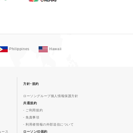
Philippines
Hawaii
方針･規約
ローソングループ個人情報保護方針
共通規約
- ご利用規約
- 免責事項
- 利用者情報の外部送信について
ュース
ローソンID規約