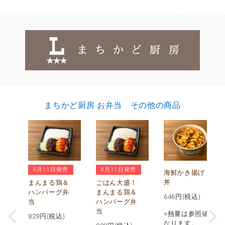
まちかど厨房 お弁当 その他の商品
8月11日発売
8月11日発売
チ
海鮮かき揚げ
鶏
丼
まんまる鶏＆
ごはん大盛！
ハンバーグ弁
まんまる鶏＆
646
円(税込)
当
ハンバーグ弁
当
※熱量は参照値と
829
円(税込)
値と
なります。