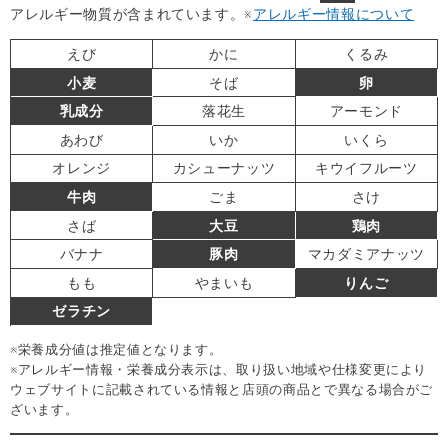
アレルギー物質が含まれています。
※
アレルギー情報について
えび
かに
くるみ
小麦
そば
卵
乳成分
落花生
アーモンド
あわび
いか
いくら
オレンジ
カシューナッツ
キウイフルーツ
牛肉
ごま
さけ
さば
大豆
鶏肉
バナナ
豚肉
マカダミアナッツ
もも
やまいも
りんご
ゼラチン
※栄養成分値は推定値となります。
※アレルギー情報・栄養成分表示は、取り扱い地域や仕様変更により
ウェブサイトに記載されている情報と店頭の商品とで異なる場合がご
ざいます。