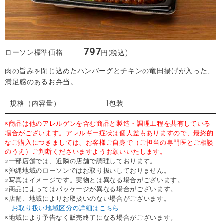
797
ローソン標準価格
円(税込)
肉の旨みを閉じ込めたハンバーグとチキンの竜田揚げが入った、
満足感のあるお弁当。
規格（内容量）
1包装
※商品は他のアレルゲンを含む商品と製造・調理工程を共有している
場合がございます。アレルギー症状は個人差もありますので、最終的
なご購入につきましては、お客様ご自身で（ご担当の専門医とご相談
のうえ）ご判断くださいますようお願いいたします。
※一部店舗では、近隣の店舗で調理しております。
※沖縄地域のローソンではお取り扱いしておりません。
※写真はイメージです。実物とは異なる場合がございます。
※商品によってはパッケージが異なる場合がございます。
※店舗、地域によりお取扱いのない場合がございます。
お取り扱い地域区分の詳細はこちら
※地域により予告なく販売終了になる場合がございます。