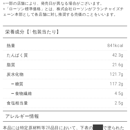
※一部の店舗により、発売日が異なる場合がございます。
※「ローソン標準価格」とは、株式会社ローソンがフランチャイズチ
ェーン本部として各店舗に対し推奨する売価のことをいいます。
栄養成分
【1包装当たり】
熱量
841kcal
たんぱく質
42.3g
脂質
21.6g
炭水化物
121.7g
糖質
117.2g
食物繊維
4.5g
食塩相当量
2.5g
アレルギー情報
本品には特定原材料等28品目において、下表の
■
で塗られた