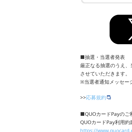
■抽選・当選者発表
厳正なる抽選のうえ、
させていただきます。
※当選者通知メッセージ
>>
応募規約
■QUOカードPayの
QUOカードPay利用約
https://www.quocard.