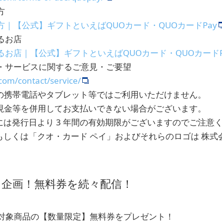
方
い方｜【公式】ギフトといえばQUOカード・QUOカードPay
るお店
えるお店｜【公式】ギフトといえばQUOカード・QUOカードP
品・サービスに関するご意見・ご要望
com/contact/service/
の携帯電話やタブレット等ではご利用いただけません。
現金等を併用してお支払いできない場合がございます。
」には発行日より 3 年間の有効期限がございますのでご注意
」もしくは「クオ・カード ペイ」およびそれらのロゴは 株
う企画！無料券を続々配信！
対象商品の【数量限定】無料券をプレゼント！