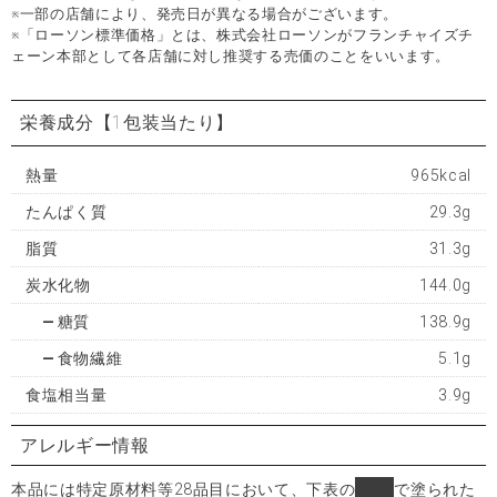
※一部の店舗により、発売日が異なる場合がございます。
※「ローソン標準価格」とは、株式会社ローソンがフランチャイズチ
ェーン本部として各店舗に対し推奨する売価のことをいいます。
栄養成分
【1包装当たり】
熱量
965kcal
たんぱく質
29.3g
脂質
31.3g
炭水化物
144.0g
糖質
138.9g
食物繊維
5.1g
食塩相当量
3.9g
アレルギー情報
本品には特定原材料等28品目において、下表の
■
で塗られた