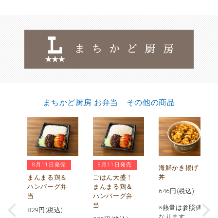
まちかど厨房 お弁当 その他の商品
8月11日発売
8月11日発売
チ
海鮮かき揚げ
鶏
丼
まんまる鶏＆
ごはん大盛！
ハンバーグ弁
まんまる鶏＆
646
円(税込)
当
ハンバーグ弁
当
※熱量は参照値と
829
円(税込)
値と
なります。