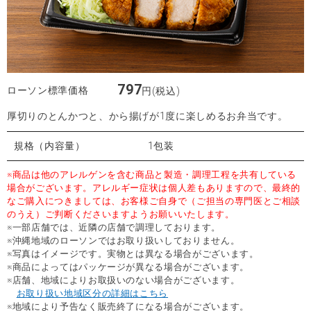
797
ローソン標準価格
円(税込)
厚切りのとんかつと、から揚げが1度に楽しめるお弁当です。
規格（内容量）
1包装
※商品は他のアレルゲンを含む商品と製造・調理工程を共有している
場合がございます。アレルギー症状は個人差もありますので、最終的
なご購入につきましては、お客様ご自身で（ご担当の専門医とご相談
のうえ）ご判断くださいますようお願いいたします。
※一部店舗では、近隣の店舗で調理しております。
※沖縄地域のローソンではお取り扱いしておりません。
※写真はイメージです。実物とは異なる場合がございます。
※商品によってはパッケージが異なる場合がございます。
※店舗、地域によりお取扱いのない場合がございます。
お取り扱い地域区分の詳細はこちら
※地域により予告なく販売終了になる場合がございます。