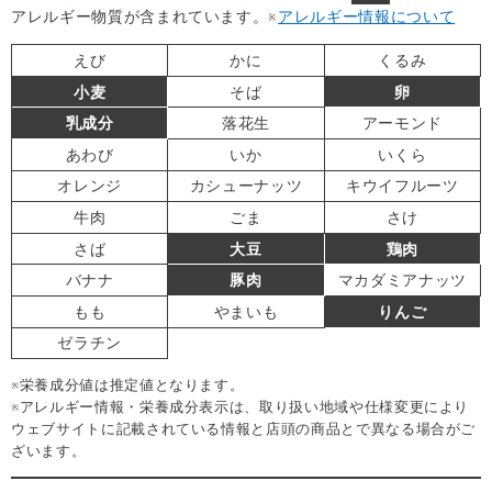
アレルギー物質が含まれています。
※
アレルギー情報について
えび
かに
くるみ
小麦
そば
卵
乳成分
落花生
アーモンド
あわび
いか
いくら
オレンジ
カシューナッツ
キウイフルーツ
牛肉
ごま
さけ
さば
大豆
鶏肉
バナナ
豚肉
マカダミアナッツ
もも
やまいも
りんご
ゼラチン
※栄養成分値は推定値となります。
※アレルギー情報・栄養成分表示は、取り扱い地域や仕様変更により
ウェブサイトに記載されている情報と店頭の商品とで異なる場合がご
ざいます。