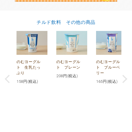
チルド飲料 その他の商品
が
のむヨーグル
のむヨーグル
のむヨーグル
コ
ト 生乳たっ
ト プレーン
ト ブルーベ
ぷり
リー
208
円(税込)
158
円(税込)
165
円(税込)