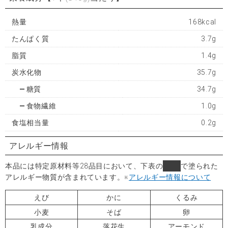
熱量
168kcal
たんぱく質
3.7g
脂質
1.4g
炭水化物
35.7g
糖質
34.7g
食物繊維
1.0g
食塩相当量
0.2g
アレルギー情報
本品には特定原材料等28品目において、下表の
■
で塗られた
アレルギー物質が含まれています。
※
アレルギー情報について
えび
かに
くるみ
小麦
そば
卵
乳成分
落花生
アーモンド