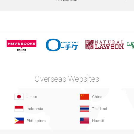
Overseas Websites
Japan
China
Indonesia
Thailand
Philippines
Hawaii