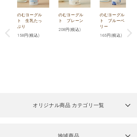
が
のむヨーグル
のむヨーグル
のむヨーグル
コ
ト 生乳たっ
ト プレーン
ト ブルーベ
ぷり
リー
208
円(税込)
158
円(税込)
165
円(税込)
オリジナル商品 カテゴリ一覧
地域商品