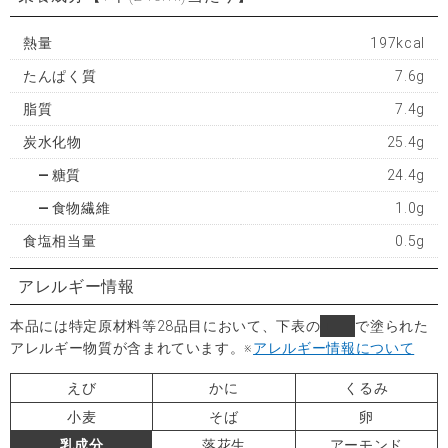
熱量
197kcal
たんぱく質
7.6g
脂質
7.4g
炭水化物
25.4g
糖質
24.4g
食物繊維
1.0g
食塩相当量
0.5g
アレルギー情報
本品には特定原材料等28品目において、下表の
■
で塗られた
アレルギー物質が含まれています。
※
アレルギー情報について
えび
かに
くるみ
小麦
そば
卵
乳成分
落花生
アーモンド