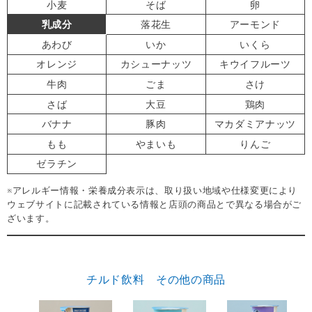
小麦
そば
卵
乳成分
落花生
アーモンド
あわび
いか
いくら
オレンジ
カシューナッツ
キウイフルーツ
牛肉
ごま
さけ
さば
大豆
鶏肉
バナナ
豚肉
マカダミアナッツ
もも
やまいも
りんご
ゼラチン
※アレルギー情報・栄養成分表示は、取り扱い地域や仕様変更により
ウェブサイトに記載されている情報と店頭の商品とで異なる場合がご
ざいます。
チルド飲料 その他の商品