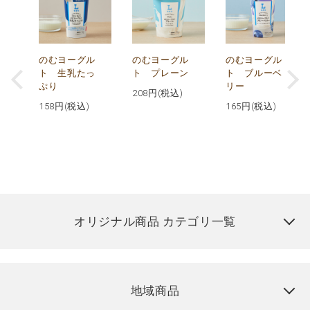
が
のむヨーグル
のむヨーグル
のむヨーグル
コ
ト 生乳たっ
ト プレーン
ト ブルーベ
ぷり
リー
208
円(税込)
158
円(税込)
165
円(税込)
オリジナル商品 カテゴリ一覧
地域商品