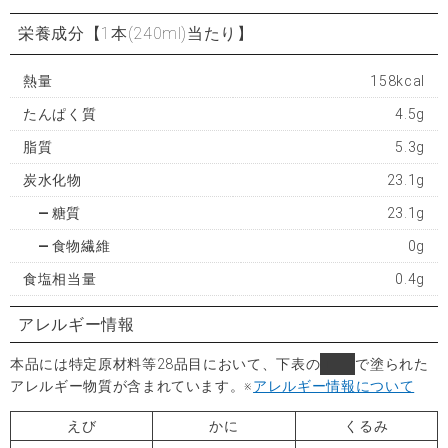
栄養成分
【1本(240ml)当たり】
熱量
158kcal
たんぱく質
4.5g
脂質
5.3g
炭水化物
23.1g
糖質
23.1g
食物繊維
0g
食塩相当量
0.4g
アレルギー情報
本品には特定原材料等28品目において、下表の
■
で塗られた
アレルギー物質が含まれています。
※
アレルギー情報について
えび
かに
くるみ