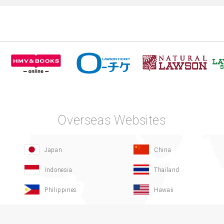
Overseas Websites
Japan
China
Indonesia
Thailand
Philippines
Hawaii