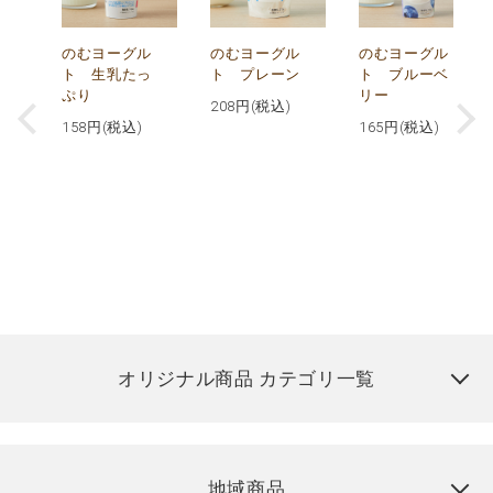
が
のむヨーグル
のむヨーグル
のむヨーグル
コ
ト 生乳たっ
ト プレーン
ト ブルーベ
ぷり
リー
208
円(税込)
158
円(税込)
165
円(税込)
オリジナル商品 カテゴリ一覧
地域商品