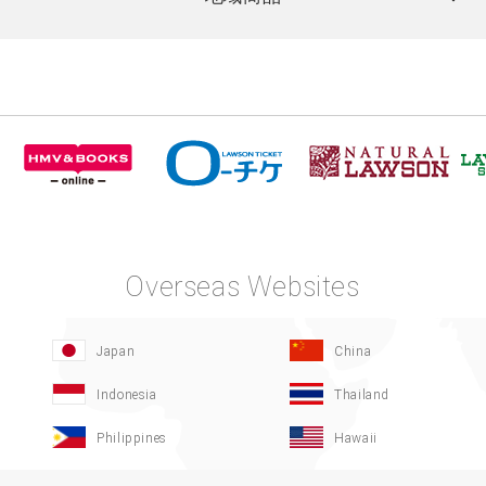
Overseas Websites
Japan
China
Indonesia
Thailand
Philippines
Hawaii