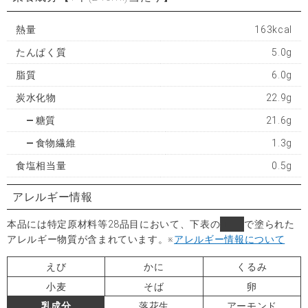
熱量
163kcal
たんぱく質
5.0g
脂質
6.0g
炭水化物
22.9g
糖質
21.6g
食物繊維
1.3g
食塩相当量
0.5g
アレルギー情報
本品には特定原材料等28品目において、下表の
■
で塗られた
アレルギー物質が含まれています。
※
アレルギー情報について
えび
かに
くるみ
小麦
そば
卵
乳成分
落花生
アーモンド