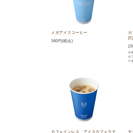
メガアイスコーヒー
カ
(S
360
円(税込)
23
※沖
カ
り
カフェインレス アイスカフェラテ
モ