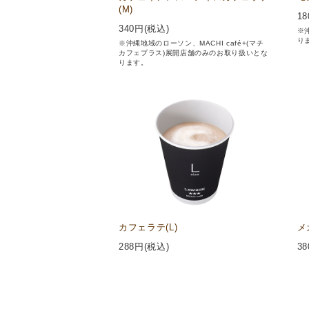
(M)
18
340
円(税込)
※
り
※沖縄地域のローソン、MACHI café+(マチ
カフェプラス)展開店舗のみのお取り扱いとな
ります。
カフェラテ(L)
メ
288
円(税込)
38