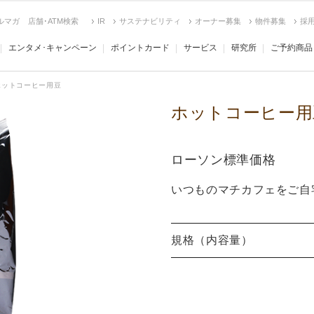
ルマガ
店舗･ATM検索
IR
サステナビリティ
オーナー募集
物件募集
採
エンタメ･キャンペーン
ポイントカード
サービス
研究所
ご予約商品
ホットコーヒー用豆
ホットコーヒー用
ローソン標準価格
いつものマチカフェをご自
規格（内容量）