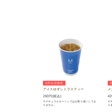
8月11日発売
アイスゆずシトラスティー
メ
260
円(税込)
42
※ナチュラルローソンではお取り扱いしてお
※
りません。
り