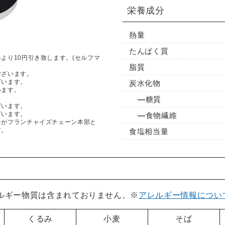
栄養成分
熱量
たんぱく質
より10円引き致します。(セルフマ
脂質
ございます。
ざいます。
炭水化物
います。
糖質
ざいます。
ざいます。
食物繊維
ンがフランチャイズチェーン本部と
す。
食塩相当量
レルギー物質は含まれておりません。※
アレルギー情報につい
くるみ
小麦
そば