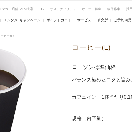
ルマガ
店舗･ATM検索
IR
サステナビリティ
オーナー募集
物件募集
採
エンタメ･キャンペーン
ポイントカード
サービス
研究所
ご予約商品
ーヒー(L)
コーヒー(L)
ローソン標準価格
バランス極めたコクと旨み
カフェイン 1杯当たり0.1
規格（内容量）