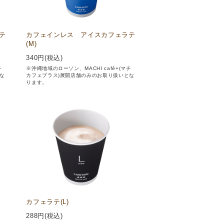
テ
カフェインレス アイスカフェラテ
(M)
340
円(税込)
チ
※沖縄地域のローソン、MACHI café+(マチ
な
カフェプラス)展開店舗のみのお取り扱いとな
ります。
カフェラテ(L)
288
円(税込)