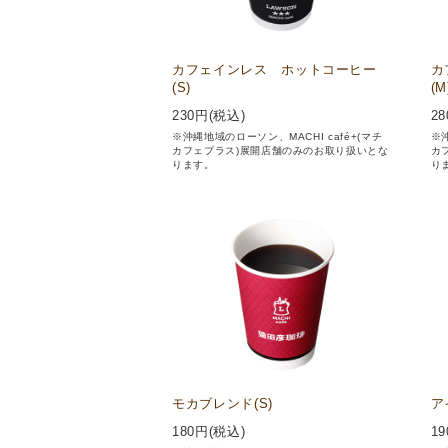
カフェインレス ホットコーヒー
カ
(S)
(M
230
円(税込)
28
※沖縄地域のローソン、MACHI café+(マチ
※沖
カフェプラス)展開店舗のみのお取り扱いとな
カ
ります。
り
モカブレンド(S)
ア
180
円(税込)
19