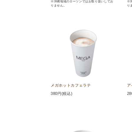
※沖縄地域のローソンではお取り扱いしてお
※
りません。
り
メガホットカフェラテ
ア
380
円(税込)
28