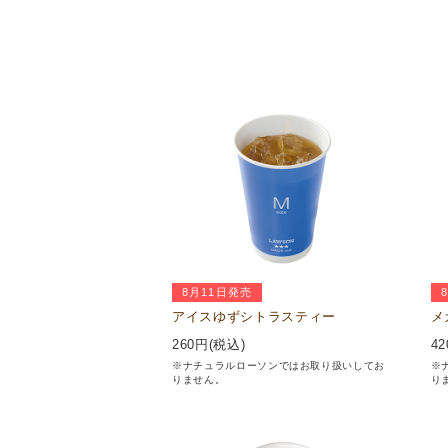
8月11日発売
アイスゆずシトラスティー
メ
260
円(税込)
42
※ナチュラルローソンではお取り扱いしてお
※
りません。
り