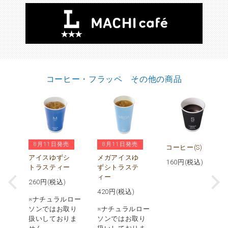
コーヒー・フラッペ その他の商品
8月11日発売
8月11日発売
ヒ
コーヒー(S)
アイスゆずシ
メガアイスゆ
160
円(税込)
トラスティー
ずシトラステ
)
ィー
260
円(税込)
420
円(税込)
※ナチュラルロー
ソンではお取り
※ナチュラルロー
扱いしておりま
ソンではお取り