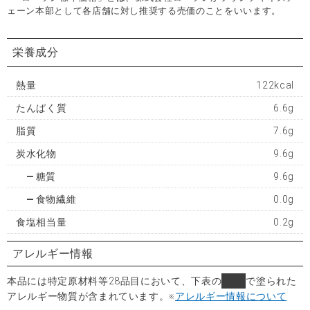
ェーン本部として各店舗に対し推奨する売価のことをいいます。
栄養成分
熱量
122kcal
たんぱく質
6.6g
脂質
7.6g
炭水化物
9.6g
糖質
9.6g
食物繊維
0.0g
食塩相当量
0.2g
アレルギー情報
本品には特定原材料等28品目において、下表の
■
で塗られた
アレルギー物質が含まれています。
※
アレルギー情報について