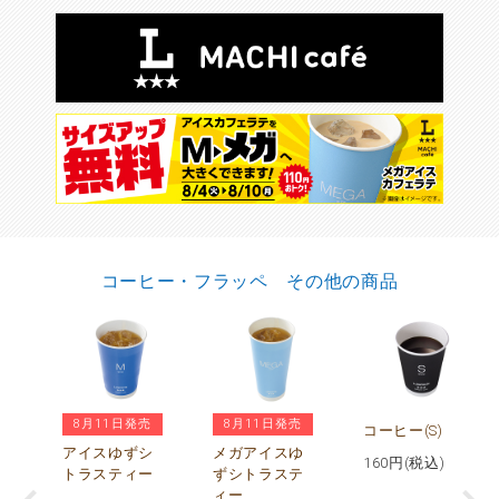
コーヒー・フラッペ その他の商品
8月11日発売
8月11日発売
ヒ
コーヒー(S)
アイスゆずシ
メガアイスゆ
160
円(税込)
トラスティー
ずシトラステ
)
ィー