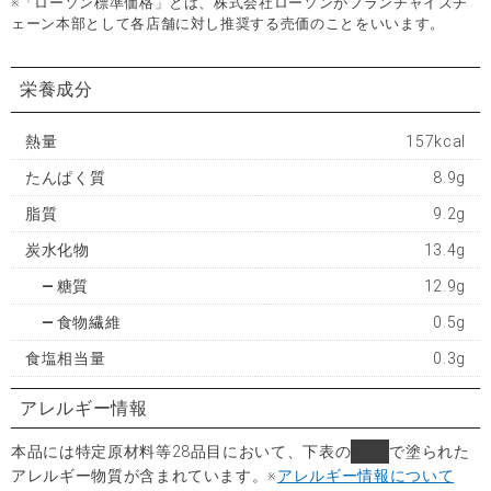
※「ローソン標準価格」とは、株式会社ローソンがフランチャイズチ
ェーン本部として各店舗に対し推奨する売価のことをいいます。
栄養成分
熱量
157kcal
たんぱく質
8.9g
脂質
9.2g
炭水化物
13.4g
糖質
12.9g
食物繊維
0.5g
食塩相当量
0.3g
アレルギー情報
本品には特定原材料等28品目において、下表の
■
で塗られた
アレルギー物質が含まれています。
※
アレルギー情報について