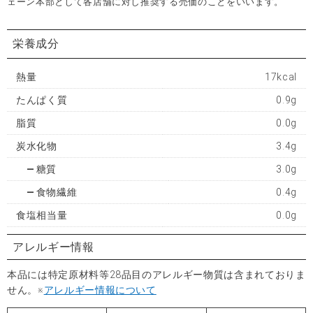
ェーン本部として各店舗に対し推奨する売価のことをいいます。
栄養成分
熱量
17kcal
たんぱく質
0.9g
脂質
0.0g
炭水化物
3.4g
糖質
3.0g
食物繊維
0.4g
食塩相当量
0.0g
アレルギー情報
本品には特定原材料等28品目のアレルギー物質は含まれておりま
せん。※
アレルギー情報について