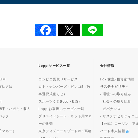
Loppiサービス一覧
会社情報
TM
コンビニ受取りサービス
IR / 株主･投資家情報
支払方法
ロト・ナンバーズ・ビンゴ5（数
サステナビリティ
字選択式宝くじ）
- 環境への取り組み
付
スポーツくじ(toto・BIG)
- 社会への取り組み
切手・ハガキ・収入
Loppiお取扱いサービス一覧
- ガバナンス
パック
プリペイドシート・ネット用マネ
- サステナビリティニ
ス
ーの販売
【公式】ローソン ア
子マネー）
東京ディズニーリゾート®・高速
パート求人情報