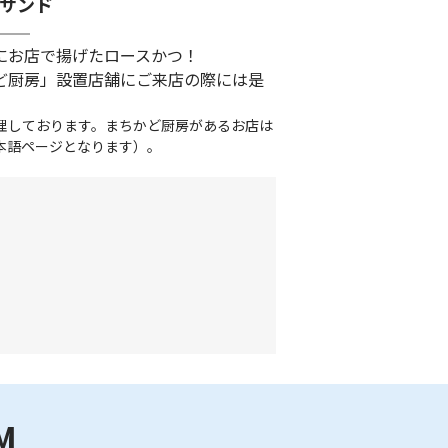
サンド
にお店で揚げたロースかつ！
ど厨房」設置店舗にご来店の際には是
理しております。まちかど厨房があるお店は
本語ページとなります）。
M