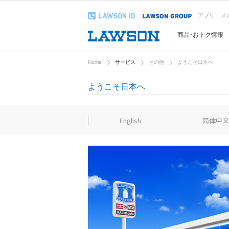
アプリ
メ
商品･おトク情報
Home
サービス
その他
ようこそ日本へ
ようこそ日本へ
English
简体中文