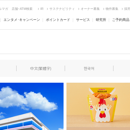
ルマガ
店舗･ATM検索
IR
サステナビリティ
オーナー募集
物件募集
採
エンタメ･キャンペーン
ポイントカード
サービス
研究所
ご予約商品
中文(繁體字)
한국어