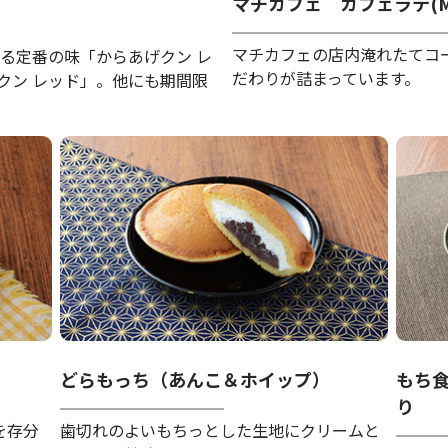
マチカフェ カフェラテ(M
マチカフェの店内淹れたてコ
れる定番の味「からあげクン レ
だわりが詰まっています。
クン レッド」。他にも期間限
どらもっち（あんこ＆ホイップ）
もち
り
を存分
歯切れのよいもちっとした生地にクリームと