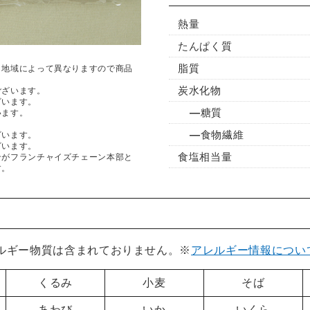
熱量
たんぱく質
脂質
。地域によって異なりますので商品
炭水化物
ございます。
ざいます。
糖質
います。
食物繊維
ざいます。
ざいます。
食塩相当量
ンがフランチャイズチェーン本部と
す。
レルギー物質は含まれておりません。※
アレルギー情報につい
くるみ
小麦
そば
あわび
いか
いくら