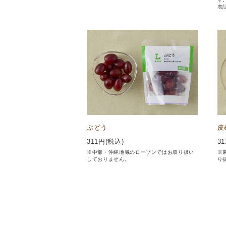
表
ぶどう
皮
311
円(税込)
31
※中部・沖縄地域のローソンではお取り扱い
※
しておりません。
り