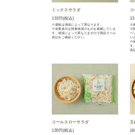
ミックスサラダ
コ
133
円(税込)
13
※価格は地域によって異なります。
※
※栄養成分は関東地域のものを掲載していま
※
す。地域によって異なりますので商品ラベル
ー
表記をご確認ください。
い
※
す
表
コールスローサラダ
玉
130
円(税込)
16