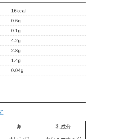
16kcal
0.6g
0.1g
4.2g
2.8g
1.4g
0.04g
て
卵
乳成分
オレンジ
カシューナッツ