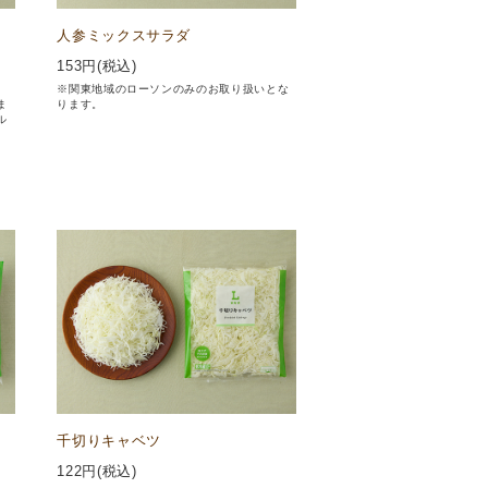
人参ミックスサラダ
153
円(税込)
※関東地域のローソンのみのお取り扱いとな
ま
ります。
ル
千切りキャベツ
122
円(税込)