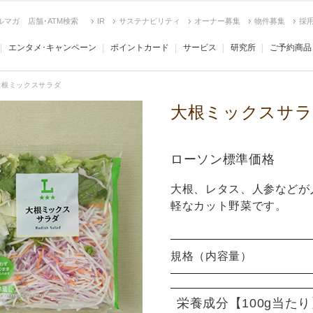
ルマガ
店舗･ATM検索
IR
サステナビリティ
オーナー募集
物件募集
採
エンタメ･キャンペーン
ポイントカード
サービス
研究所
ご予約商品
大根ミックスサラダ
大根ミックスサラ
ローソン標準価格
大根、レタス、人参などが
軽なカット野菜です。
規格（内容量）
栄養成分
【100g当た