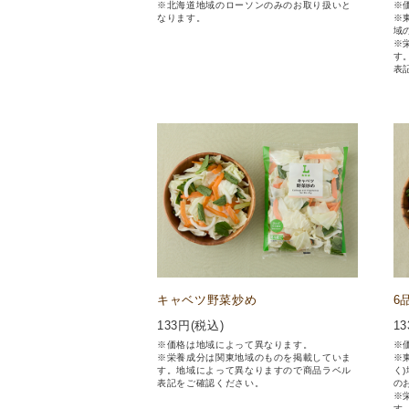
※北海道地域のローソンのみのお取り扱いと
※
なります。
※
域
※
す
表
キャベツ野菜炒め
6
133
円(税込)
13
※価格は地域によって異なります。
※
※栄養成分は関東地域のものを掲載していま
※
す。地域によって異なりますので商品ラベル
く
表記をご確認ください。
の
※
す