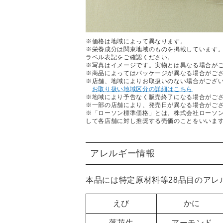
※価格は地域によって異なります。
※栄養成分は関東地域のものを掲載しています
ラベル表記をご確認ください。
※写真はイメージです。実物とは異なる場合が
※商品によってはパッケージが異なる場合がご
※店舗、地域によりお取扱いのない場合がござ
お取り扱い地域区分の詳細はこちら
※地域により予告なく販売終了になる場合がご
※一部の店舗により、発売日が異なる場合がご
※「ローソン標準価格」とは、株式会社ローソ
して各店舗に対し推奨する売価のことをいいま
アレルギー情報
本品には特定原材料等28品目のア
えび
かに
落花生
アーモンド