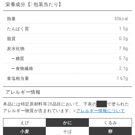
栄養成分
【1包装当たり】
熱量
35kcal
たんぱく質
1.5g
脂質
0.2g
炭水化物
7.8g
糖質
5.7g
食物繊維
2.1g
食塩相当量
1.67g
アレルギー情報
本品には特定原材料等28品目において、下表の
■
で塗られた
アレルギー物質が含まれています。
※
アレルギー情報について
えび
かに
くるみ
小麦
そば
卵