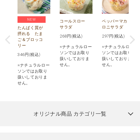
NEW
オ
コールスロー
ペッパーマカ
シ
サラダ
ロニサラダ
たんぱく質が
摂れる たま
268
円(税込)
297
円(税込)
ご＆ブロッコ
リー
※ナチュラルロー
※ナチュラルロー
グ類
ソンではお取り
ソンではお取り
346
円(税込)
よス
扱いしておりま
扱いしておりま
対象
せん。
せん。
※ナチュラルロー
りま
ソンではお取り
扱いしておりま
せん。
オリジナル商品 カテゴリ一覧