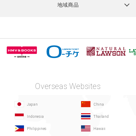
地域商品
Overseas Websites
Japan
China
Indonesia
Thailand
Philippines
Hawaii