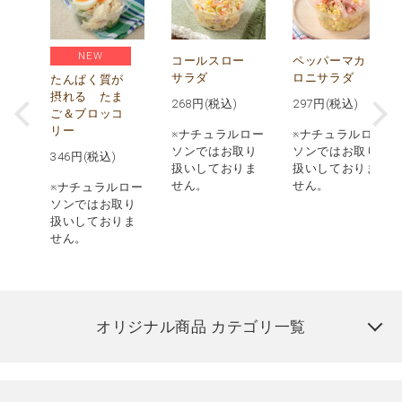
NEW
オ
コールスロー
ペッパーマカ
シ
サラダ
ロニサラダ
たんぱく質が
摂れる たま
268
円(税込)
297
円(税込)
ご＆ブロッコ
リー
※ナチュラルロー
※ナチュラルロー
グ類
ソンではお取り
ソンではお取り
346
円(税込)
よス
扱いしておりま
扱いしておりま
対象
せん。
せん。
※ナチュラルロー
りま
ソンではお取り
扱いしておりま
せん。
オリジナル商品 カテゴリ一覧