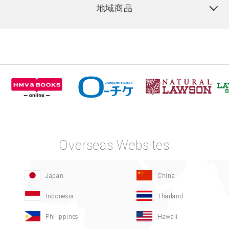
地域商品
Overseas Websites
Japan
China
Indonesia
Thailand
Philippines
Hawaii