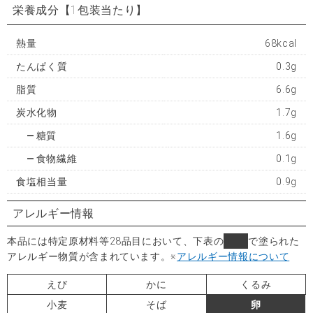
栄養成分
【1包装当たり】
熱量
68kcal
たんぱく質
0.3g
脂質
6.6g
炭水化物
1.7g
糖質
1.6g
食物繊維
0.1g
食塩相当量
0.9g
アレルギー情報
本品には特定原材料等28品目において、下表の
■
で塗られた
アレルギー物質が含まれています。
※
アレルギー情報について
えび
かに
くるみ
小麦
そば
卵