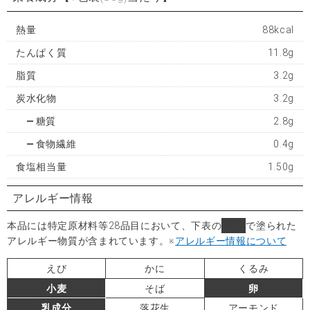
熱量
88kcal
たんぱく質
11.8g
脂質
3.2g
炭水化物
3.2g
糖質
2.8g
食物繊維
0.4g
食塩相当量
1.50g
アレルギー情報
本品には特定原材料等28品目において、下表の
■
で塗られた
アレルギー物質が含まれています。
※
アレルギー情報について
えび
かに
くるみ
小麦
そば
卵
乳成分
落花生
アーモンド