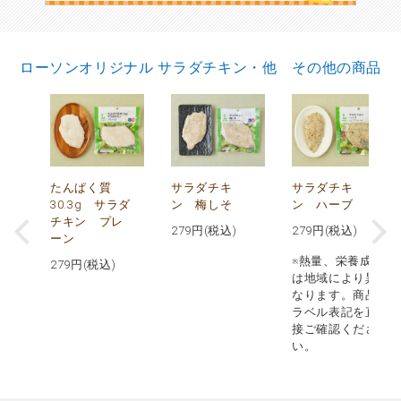
ローソンオリジナル サラダチキン・他 その他の商品
で
たんぱく質
サラダチキ
サラダチキ
30.3g サラダ
ン 梅しそ
ン ハーブ
チキン プレ
279
円(税込)
279
円(税込)
ーン
※熱量、栄養成分
279
円(税込)
は地域により異
なります。商品
ラベル表記を直
接ご確認くださ
い。