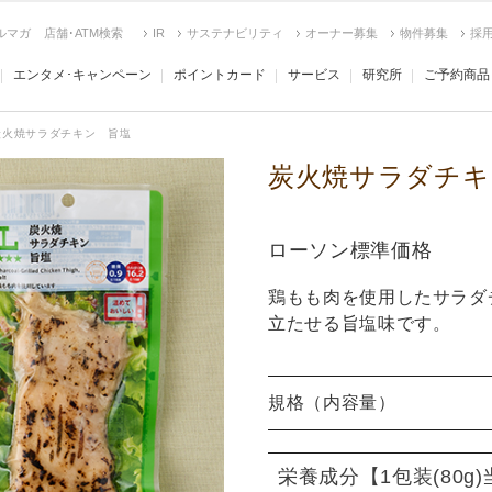
ルマガ
店舗･ATM検索
IR
サステナビリティ
オーナー募集
物件募集
採
エンタメ･キャンペーン
ポイントカード
サービス
研究所
ご予約商品
炭火焼サラダチキン 旨塩
炭火焼サラダチキ
ローソン標準価格
鶏もも肉を使用したサラダ
立たせる旨塩味です。
規格（内容量）
栄養成分
【1包装(80g