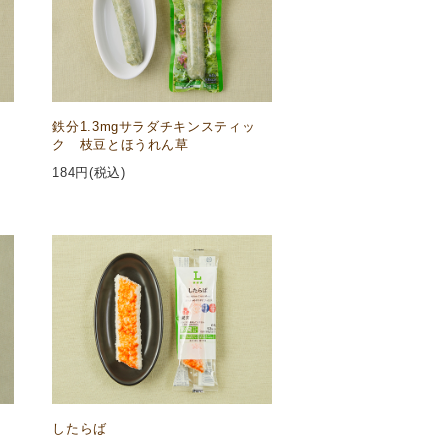
鉄分1.3mgサラダチキンスティッ
ク 枝豆とほうれん草
184
円(税込)
したらば