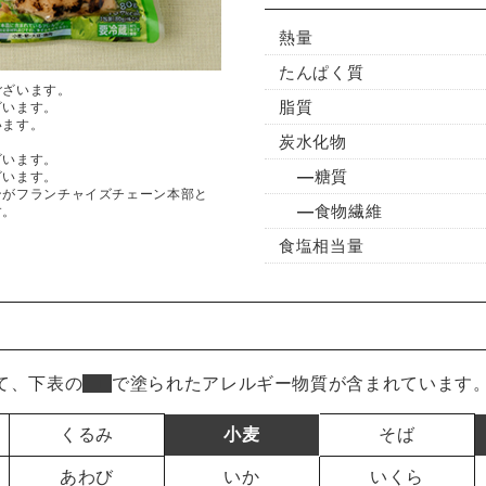
熱量
たんぱく質
ございます。
脂質
ざいます。
います。
炭水化物
ざいます。
糖質
ざいます。
ンがフランチャイズチェーン本部と
食物繊維
す。
食塩相当量
て、下表の
■
で塗られたアレルギー物質が含まれています
くるみ
小麦
そば
あわび
いか
いくら