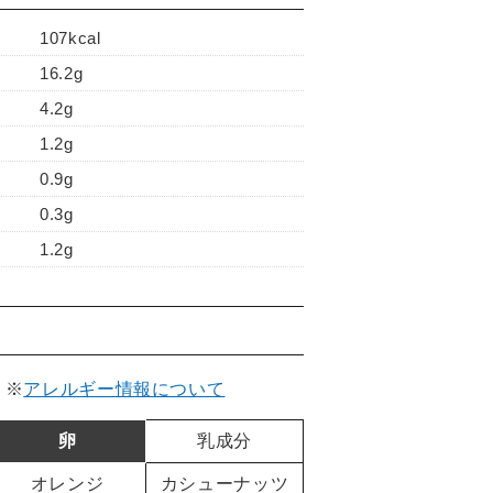
107kcal
16.2g
4.2g
1.2g
0.9g
0.3g
1.2g
。
※
アレルギー情報について
卵
乳成分
オレンジ
カシューナッツ