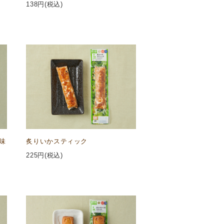
138
円(税込)
味
炙りいかスティック
225
円(税込)