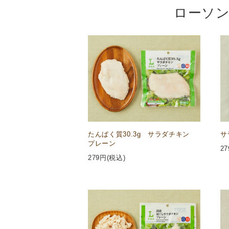
ローソン
たんぱく質30.3g サラダチキン
サ
プレーン
27
279
円(税込)