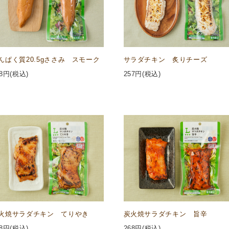
んぱく質20.5gささみ スモーク
サラダチキン 炙りチーズ
8
円(税込)
257
円(税込)
火焼サラダチキン てりやき
炭火焼サラダチキン 旨辛
8
円(税込)
268
円(税込)