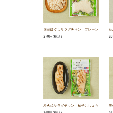
国産ほぐしサラダチキン プレーン
た
279
円(税込)
26
炭火焼サラダチキン 柚子こしょう
炭
268
円(税込)
26