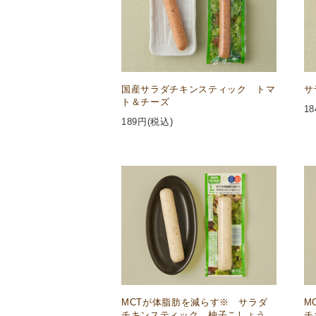
国産サラダチキンスティック トマ
サ
ト＆チーズ
18
189
円(税込)
MCTが体脂肪を減らす※ サラダ
M
チキンスティック 柚子こしょう
チ