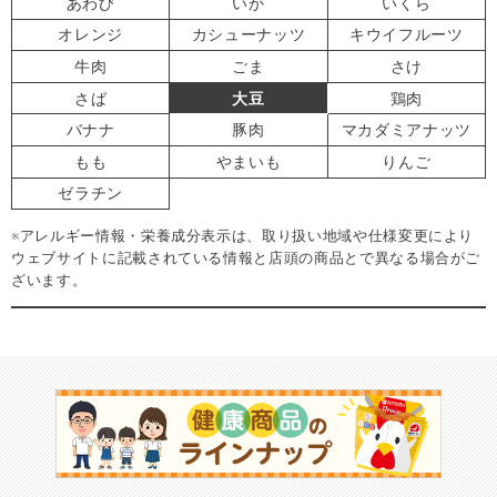
あわび
いか
いくら
オレンジ
カシューナッツ
キウイフルーツ
牛肉
ごま
さけ
さば
大豆
鶏肉
バナナ
豚肉
マカダミアナッツ
もも
やまいも
りんご
ゼラチン
※アレルギー情報・栄養成分表示は、取り扱い地域や仕様変更により
ウェブサイトに記載されている情報と店頭の商品とで異なる場合がご
ざいます。