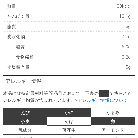
熱量
80kcal
たんぱく質
10.1g
脂質
1.3g
炭水化物
7.1g
糖質
6.9g
食物繊維
0.2g
食塩相当量
1.5g
アレルギー情報
本品には特定原材料等28品目において、下表の
■
で塗られた
アレルギー物質が含まれています。
※
アレルギー情報について
えび
かに
くるみ
小麦
そば
卵
乳成分
落花生
アーモンド