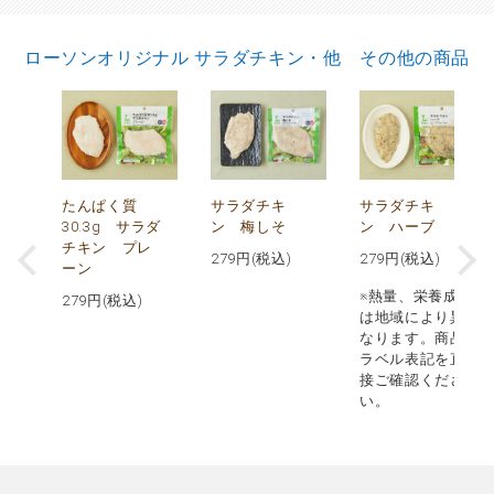
ローソンオリジナル サラダチキン・他 その他の商品
で
たんぱく質
サラダチキ
サラダチキ
30.3g サラダ
ン 梅しそ
ン ハーブ
チキン プレ
279
円(税込)
279
円(税込)
ーン
※熱量、栄養成分
279
円(税込)
は地域により異
なります。商品
ラベル表記を直
接ご確認くださ
い。