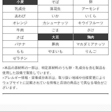
小麦
そば
卵
乳成分
落花生
アーモンド
あわび
いか
いくら
オレンジ
カシューナッツ
キウイフルーツ
牛肉
ごま
さけ
さば
大豆
鶏肉
バナナ
豚肉
マカダミアナッツ
もも
やまいも
りんご
ゼラチン
※本品の原材料の一部は、特定原材料のうち卵・乳成分を含む製品を
使用した設備で製造しています。
※アレルギー情報・栄養成分表示は、取り扱い地域や仕様変更により
ウェブサイトに記載されている情報と店頭の商品とで異なる場合がご
ざいます。