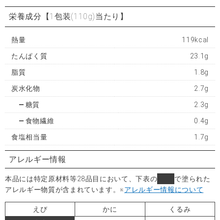
栄養成分
【1包装(110g)当たり】
熱量
119kcal
たんぱく質
23.1g
脂質
1.8g
炭水化物
2.7g
糖質
2.3g
食物繊維
0.4g
食塩相当量
1.7g
アレルギー情報
本品には特定原材料等28品目において、下表の
■
で塗られた
アレルギー物質が含まれています。
※
アレルギー情報について
えび
かに
くるみ