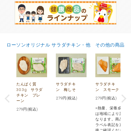
ローソンオリジナル サラダチキン・他 その他の商品
で
たんぱく質
サラダチキ
サラダチキ
30.3g サラダ
ン 梅しそ
ン スモーク
チキン プレ
279
円(税込)
279
円(税込)
ーン
※熱量、栄養成分
279
円(税込)
は地域により異
なります。商品
ラベル表記を直
接ご確認くださ